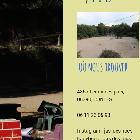
OÙ NOUS TROUVER
486 chemin des pins,
06390, CONTES
06 11 23 05 93
Instagram : jas_des_rocs
Facebook : Jas des rocs